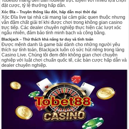
Tobet88 mang đến bàn roulette trực tuyến với nhiều lựa chọn
đặt cược, tỷ lệ thưởng hấp dẫn.
Xóc Đĩa – Truyền thống lâu đời, hấp dẫn mọi thời đại
Xóc Đĩa live tại nhà cái mang lại cảm giác quen thuộc nhưng
vẫn đậm chất giải trí khi được chơi trong không gian casino
trực tiếp. Các dealer chuyên nghiệp thực hiện các lượt xóc
ngẫu nhiên, đảm bảo tính minh bạch và công bằng.
Blackjack – Thử thách khả năng tư duy và tính toán
Được mệnh danh là game bài dành cho những người yêu
thích sự tính toán, Blackjack luôn có sức hút riêng trong làng
Casino Live. Chúng tôi đem đến không gian chơi chuyên
nghiệp với luật chơi chuẩn quốc tế, các bàn cược hấp dẫn và
dealer chuyên nghiệp.