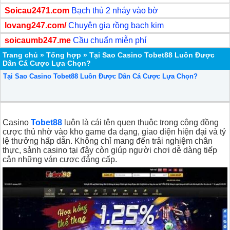
Soicau2471.com
Bạch thủ 2 nháy vào bờ
lovang247.com/
Chuyên gia rồng bạch kim
soicaumb247.me
Cầu chuẩn miễn phí
Trang chủ
»
Tổng hợp
»
Tại Sao Casino Tobet88 Luôn Được
Dân Cá Cược Lựa Chọn?
Tại Sao Casino Tobet88 Luôn Được Dân Cá Cược Lựa Chọn?
Casino
Tobet88
luôn là cái tên quen thuộc trong cộng đồng
cược thủ nhờ vào kho game đa dạng, giao diện hiện đại và tỷ
lệ thưởng hấp dẫn. Không chỉ mang đến trải nghiệm chân
thực, sảnh casino tại đây còn giúp người chơi dễ dàng tiếp
cận những ván cược đẳng cấp.