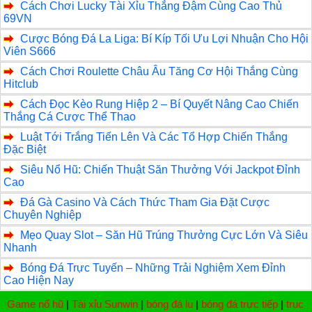
b
o
Cách Chơi Lucky Tài Xỉu Thắng Đậm Cùng Cao Thủ
69VN
o
M
Cược Bóng Đá La Liga: Bí Kíp Tối Ưu Lợi Nhuận Cho Hội
o
ail
Viên S666
k
Cách Chơi Roulette Châu Âu Tăng Cơ Hội Thắng Cùng
Hitclub
Cách Đọc Kèo Rung Hiệp 2 – Bí Quyết Nâng Cao Chiến
Thắng Cá Cược Thể Thao
Luật Tới Trắng Tiến Lên Và Các Tổ Hợp Chiến Thắng
Đặc Biệt
Siêu Nổ Hũ: Chiến Thuật Săn Thưởng Với Jackpot Đỉnh
Cao
Đá Gà Casino Và Cách Thức Tham Gia Đặt Cược
Chuyên Nghiệp
Mẹo Quay Slot – Săn Hũ Trúng Thưởng Cực Lớn Và Siêu
Nhanh
Bóng Đá Trực Tuyến – Những Trải Nghiệm Xem Đỉnh
Cao Hiện Nay
Game nổ hũ
|
Tài xỉu Sunwin
|
bóng đá lu
|
bóng đá trực tiếp
|
truc