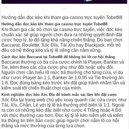
Hướng dẫn đọc kèo khi tham gia casino trực tuyến Tobet88
Hướng dẫn đọc kèo khi tham gia casino trực tuyến Tobet88
Khi tham gia các trò chơi tại casino trực tuyến, việc đọc kèo
chuẩn xác sẽ giúp người chơi đưa ra những quyết định đặt
cược hợp lý, từ đó tăng khả năng chiến thắng. Dù bạn chơi
Baccarat, Roulette, Xóc Đĩa, Tài Xỉu hay Blackjack, mỗi trò
đều có hệ thống kèo và tỷ lệ riêng cần nắm vững.
Cách đọc kèo Baccarat tại Tobet88 để không bỏ lỡ cơ hội thắng
Baccarat thường có ba cửa cược chính là Player, Banker và
Tie, kèm theo các cửa cược phụ như đôi hoặc siêu đôi.
Người chơi cần hiểu rõ mức trả thưởng cho từng cửa, ví dụ
như cược Player ăn 1:1, Banker ăn 1:0.95 và Tie thường ăn
1:8. Đọc đúng bảng kèo trước khi đặt giúp tránh nhầm lẫn và
kiểm soát tốt chiến thuật chơi của mình.
Kinh nghiệm đọc kèo Xóc Đĩa để tránh mắc sai lầm khi đặt cược
Xóc Đĩa tại trang web chủ yếu xoay quanh các cửa cược như
Tài, Xỉu, Chẵn, Lẻ với tỷ lệ trả thưởng phổ biến là 1:1. Ngoài
ra còn có những kèo đặc biệt như cược 4 Trắng hoặc 4 Đỏ
với mức thưởng cao hơn. Đọc kỹ tỷ lệ kèo niêm yết và kiểm
tra thông tin trên bàn cược giúp người chơi nắm rõ cơ hội
thắng và mức thưởng của từng lựa chọn.