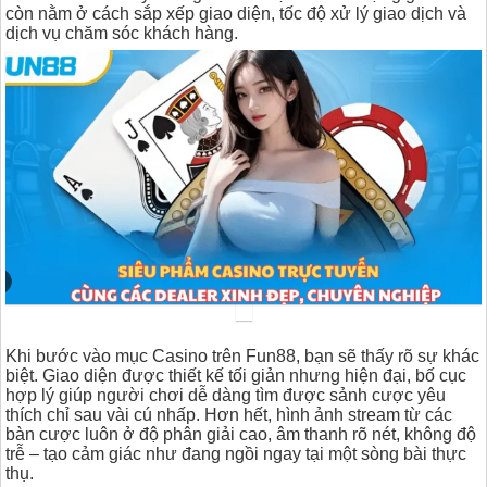
còn nằm ở cách sắp xếp giao diện, tốc độ xử lý giao dịch và
dịch vụ chăm sóc khách hàng.
Khi bước vào mục Casino trên Fun88, bạn sẽ thấy rõ sự khác
biệt. Giao diện được thiết kế tối giản nhưng hiện đại, bố cục
hợp lý giúp người chơi dễ dàng tìm được sảnh cược yêu
thích chỉ sau vài cú nhấp. Hơn hết, hình ảnh stream từ các
bàn cược luôn ở độ phân giải cao, âm thanh rõ nét, không độ
trễ – tạo cảm giác như đang ngồi ngay tại một sòng bài thực
thụ.