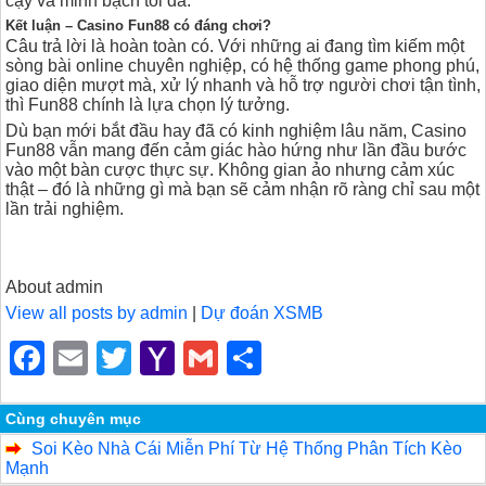
cậy và minh bạch tối đa.
Kết luận – Casino Fun88 có đáng chơi?
Câu trả lời là hoàn toàn có. Với những ai đang tìm kiếm một
sòng bài online chuyên nghiệp, có hệ thống game phong phú,
giao diện mượt mà, xử lý nhanh và hỗ trợ người chơi tận tình,
thì Fun88 chính là lựa chọn lý tưởng.
Dù bạn mới bắt đầu hay đã có kinh nghiệm lâu năm, Casino
Fun88 vẫn mang đến cảm giác hào hứng như lần đầu bước
vào một bàn cược thực sự. Không gian ảo nhưng cảm xúc
thật – đó là những gì mà bạn sẽ cảm nhận rõ ràng chỉ sau một
lần trải nghiệm.
About admin
View all posts by admin
|
Dự đoán XSMB
F
E
T
Y
G
S
a
m
wi
a
m
h
c
ail
tt
h
ail
ar
Cùng chuyên mục
Soi Kèo Nhà Cái Miễn Phí Từ Hệ Thống Phân Tích Kèo
e
er
o
e
Mạnh