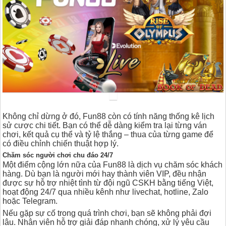
Không chỉ dừng ở đó, Fun88 còn có tính năng thống kê lịch
sử cược chi tiết. Bạn có thể dễ dàng kiểm tra lại từng ván
chơi, kết quả cụ thể và tỷ lệ thắng – thua của từng game để
có điều chỉnh chiến thuật hợp lý.
Chăm sóc người chơi chu đáo 24/7
Một điểm cộng lớn nữa của Fun88 là dịch vụ chăm sóc khách
hàng. Dù bạn là người mới hay thành viên VIP, đều nhận
được sự hỗ trợ nhiệt tình từ đội ngũ CSKH bằng tiếng Việt,
hoạt động 24/7 qua nhiều kênh như livechat, hotline, Zalo
hoặc Telegram.
Nếu gặp sự cố trong quá trình chơi, bạn sẽ không phải đợi
lâu. Nhân viên hỗ trợ giải đáp nhanh chóng, xử lý yêu cầu