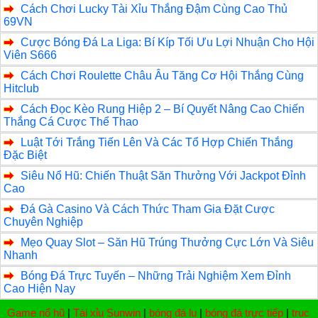
b
o
Cách Chơi Lucky Tài Xỉu Thắng Đậm Cùng Cao Thủ
69VN
o
M
Cược Bóng Đá La Liga: Bí Kíp Tối Ưu Lợi Nhuận Cho Hội
o
ail
Viên S666
k
Cách Chơi Roulette Châu Âu Tăng Cơ Hội Thắng Cùng
Hitclub
Cách Đọc Kèo Rung Hiệp 2 – Bí Quyết Nâng Cao Chiến
Thắng Cá Cược Thể Thao
Luật Tới Trắng Tiến Lên Và Các Tổ Hợp Chiến Thắng
Đặc Biệt
Siêu Nổ Hũ: Chiến Thuật Săn Thưởng Với Jackpot Đỉnh
Cao
Đá Gà Casino Và Cách Thức Tham Gia Đặt Cược
Chuyên Nghiệp
Mẹo Quay Slot – Săn Hũ Trúng Thưởng Cực Lớn Và Siêu
Nhanh
Bóng Đá Trực Tuyến – Những Trải Nghiệm Xem Đỉnh
Cao Hiện Nay
Game nổ hũ
|
Tài xỉu Sunwin
|
bóng đá lu
|
bóng đá trực tiếp
|
truc