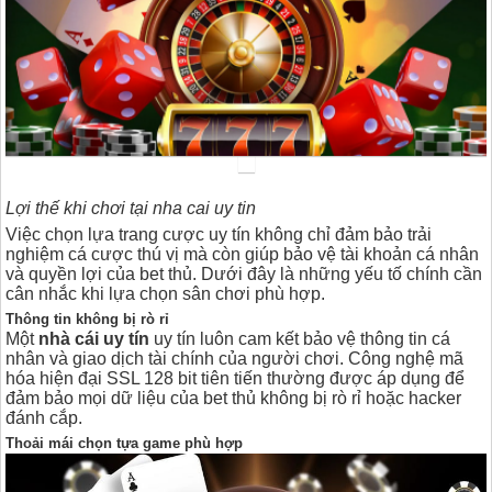
Lợi thế khi chơi tại nha cai uy tin
Việc chọn lựa trang cược uy tín không chỉ đảm bảo trải
nghiệm cá cược thú vị mà còn giúp bảo vệ tài khoản cá nhân
và quyền lợi của bet thủ. Dưới đây là những yếu tố chính cần
cân nhắc khi lựa chọn sân chơi phù hợp.
Thông tin không bị rò rỉ
Một
nhà cái uy tín
uy tín luôn cam kết bảo vệ thông tin cá
nhân và giao dịch tài chính của người chơi. Công nghệ mã
hóa hiện đại SSL 128 bit tiên tiến thường được áp dụng để
đảm bảo mọi dữ liệu của bet thủ không bị rò rỉ hoặc hacker
đánh cắp.
Thoải mái chọn tựa game phù hợp