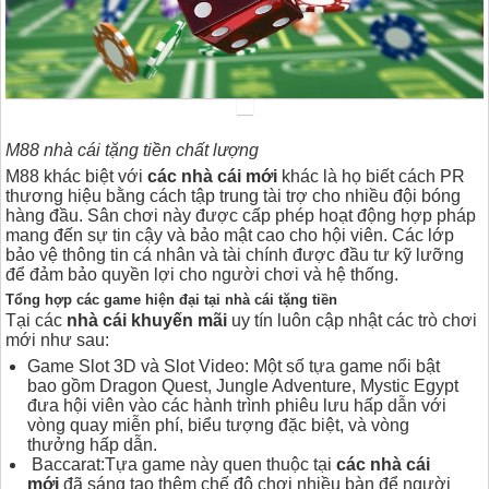
M88 nhà cái tặng tiền chất lượng
M88 khác biệt với
các nhà cái mới
khác là họ biết cách PR
thương hiệu bằng cách tập trung tài trợ cho nhiều đội bóng
hàng đầu. Sân chơi này được cấp phép hoạt động hợp pháp
mang đến sự tin cậy và bảo mật cao cho hội viên. Các lớp
bảo vệ thông tin cá nhân và tài chính được đầu tư kỹ lưỡng
để đảm bảo quyền lợi cho người chơi và hệ thống.
Tổng hợp các game hiện đại tại nhà cái tặng tiền
Tại các
nhà cái khuyến mãi
uy tín luôn cập nhật các trò chơi
mới như sau:
Game Slot 3D và Slot Video: Một số tựa game nổi bật
bao gồm Dragon Quest, Jungle Adventure, Mystic Egypt
đưa hội viên vào các hành trình phiêu lưu hấp dẫn với
vòng quay miễn phí, biểu tượng đặc biệt, và vòng
thưởng hấp dẫn.
Baccarat:Tựa game này quen thuộc tại
các nhà cái
mới
đã sáng tạo thêm chế độ chơi nhiều bàn để người