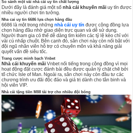
So sánh một vài nhà cái uy tín chất lượng
Dưới đây là đánh giá một số
nhà cái khuyến mãi
uy tín được
nhiều người chơi tin tưởng.
Nha cai uy tin 6686 lựa chọn hàng đầu
6686 là một trong những
nhà cái uy tín
được cộng đồng lựa
chọn hàng đầu nhờ giao diện trực quan và dễ sử dụng.
Người tham gia có thể dễ dàng tìm kiếm các tỷ lệ kèo chỉ với
vài cú nhấp chuột. Bên cạnh đó, sân chơi này còn nổi bật với
đội ngũ nhân viên hỗ trợ có chuyên môn và khả năng giải
quyết vấn đề siêu tốc.
Trang cược minh bạch Vnbet
Nhà cái khuyến mãi
Vnbet nổi tiếng trong cộng đồng vì mọi
hoạt động đặt cược đánh bài đều được quản lý chặt chẽ bởi
tổ chức Isle of Man. Ngoài ra, sân chơi này còn đầu tư các
chương trình ưu đãi độc đáo và giá trị dành cho tân binh và
hội viên VIP.
Nhà cái tặng tiền M88 tài trợ cho nhiều đội bóng