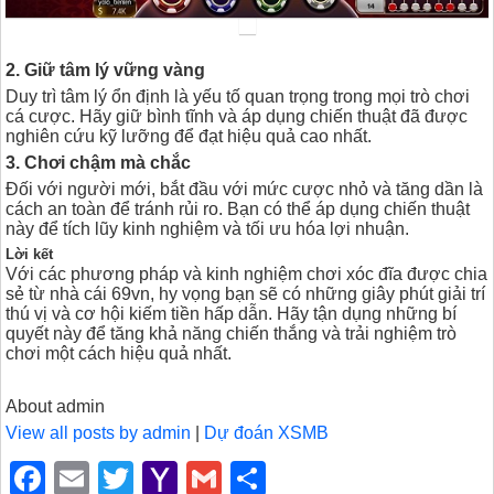
2. Giữ tâm lý vững vàng
Duy trì tâm lý ổn định là yếu tố quan trọng trong mọi trò chơi
cá cược. Hãy giữ bình tĩnh và áp dụng chiến thuật đã được
nghiên cứu kỹ lưỡng để đạt hiệu quả cao nhất.
3. Chơi chậm mà chắc
Đối với người mới, bắt đầu với mức cược nhỏ và tăng dần là
cách an toàn để tránh rủi ro. Bạn có thể áp dụng chiến thuật
này để tích lũy kinh nghiệm và tối ưu hóa lợi nhuận.
Lời kết
Với các phương pháp và kinh nghiệm chơi xóc đĩa được chia
sẻ từ nhà cái 69vn, hy vọng bạn sẽ có những giây phút giải trí
thú vị và cơ hội kiếm tiền hấp dẫn. Hãy tận dụng những bí
quyết này để tăng khả năng chiến thắng và trải nghiệm trò
chơi một cách hiệu quả nhất.
About admin
View all posts by admin
|
Dự đoán XSMB
F
E
T
Y
G
S