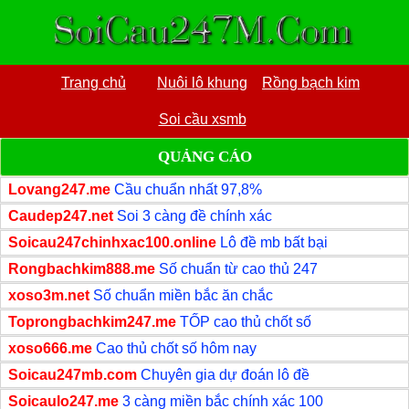
Trang chủ
Nuôi lô khung
Rồng bạch kim
Soi cầu xsmb
QUẢNG CÁO
Lovang247.me
Cầu chuẩn nhất 97,8%
Caudep247.net
Soi 3 càng đề chính xác
Soicau247chinhxac100.online
Lô đề mb bất bại
Rongbachkim888.me
Số chuẩn từ cao thủ 247
xoso3m.net
Số chuẩn miền bắc ăn chắc
Toprongbachkim247.me
TỐP cao thủ chốt số
xoso666.me
Cao thủ chốt số hôm nay
Soicau247mb.com
Chuyên gia dự đoán lô đề
Soicaulo247.me
3 càng miền bắc chính xác 100