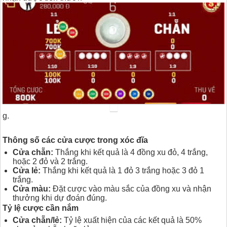
g.
Thông số các cửa cược trong xóc đĩa
Cửa chẵn:
Thắng khi kết quả là 4 đồng xu đỏ, 4 trắng,
hoặc 2 đỏ và 2 trắng.
Cửa lẻ:
Thắng khi kết quả là 1 đỏ 3 trắng hoặc 3 đỏ 1
trắng.
Cửa màu:
Đặt cược vào màu sắc của đồng xu và nhận
thưởng khi dự đoán đúng.
Tỷ lệ cược cần nắm
Cửa chẵn/lẻ:
Tỷ lệ xuất hiện của các kết quả là 50%