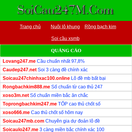
Trang chủ
Nuôi lô khung
Rồng bạch kim
Soi cầu xsmb
QUẢNG CÁO
Lovang247.me
Cầu chuẩn nhất 97,8%
Caudep247.net
Soi 3 càng đề chính xác
Soicau247chinhxac100.online
Lô đề mb bất bại
Rongbachkim888.me
Số chuẩn từ cao thủ 247
xoso3m.net
Số chuẩn miền bắc ăn chắc
Toprongbachkim247.me
TỐP cao thủ chốt số
xoso666.me
Cao thủ chốt số hôm nay
Soicau247mb.com
Chuyên gia dự đoán lô đề
Soicaulo247.me
3 càng miền bắc chính xác 100