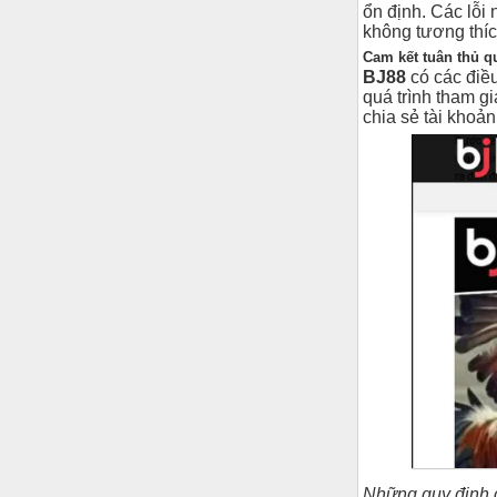
ổn định. Các lỗi 
không tương thíc
Cam kết tuân thủ q
BJ88
có các điề
quá trình tham 
chia sẻ tài khoản
Những quy định c