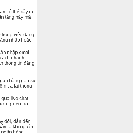
ẫn có thể xảy ra
nền tảng này mà
 trong việc đăng
 đăng nhập hoặc
 cần nhập email
t cách nhanh
ận thông tin đăng
 ngân hàng gặp sự
ểm tra lại thông
8
qua live chat
trợ người chơi
y đổi, dẫn đến
xảy ra khi người
ẻ ngân hàng.