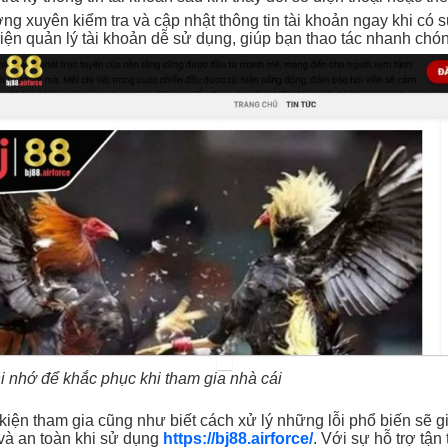
ng xuyên kiểm tra và cập nhật thông tin tài khoản ngay khi có s
 diện quản lý tài khoản dễ sử dụng, giúp bạn thao tác nhanh chó
i nhớ để khắc phục khi tham gia nhà cái
kiện tham gia cũng như biết cách xử lý những lỗi phổ biến sẽ gi
và an toàn khi sử
dụng
https://bj88.airforce/
.
Với sự hỗ trợ tận 