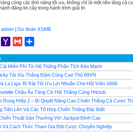
àng cùng các tính năng tối ưu, không chỉ là một nền tảng cá c
nh đáng tin cậy trong hành trình giải trí.
y admin
|
Dự đoán XSMB
T
Y
G
S
wi
a
m
h
tt
h
ail
ar
c
Cái Miễn Phí Từ Hệ Thống Phân Tích Kèo Mạnh
er
o
e
ucky Tài Xỉu Thắng Đậm Cùng Cao Thủ 69VN
o
 La Liga: Bí Kíp Tối Ưu Lợi Nhuận Cho Hội Viên S666
M
ulette Châu Âu Tăng Cơ Hội Thắng Cùng Hitclub
ail
o Rung Hiệp 2 – Bí Quyết Nâng Cao Chiến Thắng Cá Cược T
ng Tiến Lên Và Các Tổ Hợp Chiến Thắng Đặc Biệt
Chiến Thuật Săn Thưởng Với Jackpot Đỉnh Cao
o Và Cách Thức Tham Gia Đặt Cược Chuyên Nghiệp