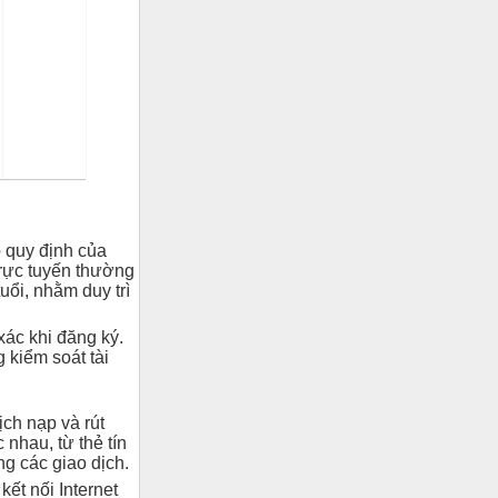
o quy định của
trực tuyến thường
uổi, nhằm duy trì
xác khi đăng ký.
 kiểm soát tài
ch nạp và rút
 nhau, từ thẻ tín
ng các giao dịch.
ết nối Internet