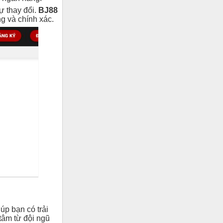
ự thay đổi.
BJ88
ng và chính xác.
úp bạn có trải
tâm từ đội ngũ