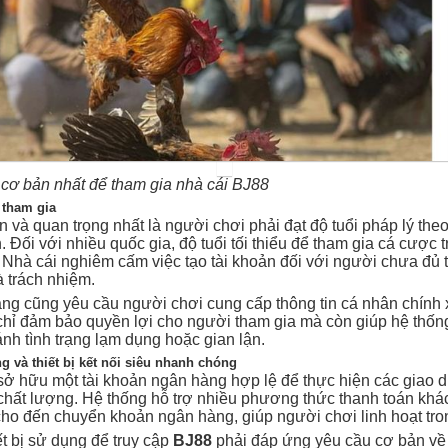
cơ bản nhất để tham gia nhà cái BJ88
ể tham gia
n và quan trọng nhất là người chơi phải đạt độ tuổi pháp lý the
 Đối với nhiều quốc gia, độ tuổi tối thiểu để tham gia cá cược 
n. Nhà cái nghiêm cấm việc tạo tài khoản đối với người chưa đủ t
à trách nhiệm.
ảng cũng yêu cầu người chơi cung cấp thông tin cá nhân chính 
hỉ đảm bảo quyền lợi cho người tham gia mà còn giúp hệ thống
ánh tình trạng lạm dụng hoặc gian lận.
g và thiết bị kết nối siêu nhanh chóng
ở hữu một tài khoản ngân hàng hợp lệ để thực hiện các giao dị
 chất lượng. Hệ thống hỗ trợ nhiều phương thức thanh toán khác
 cho đến chuyển khoản ngân hàng, giúp người chơi linh hoạt tro
ết bị sử dụng để truy cập
BJ88
phải đáp ứng yêu cầu cơ bản về k