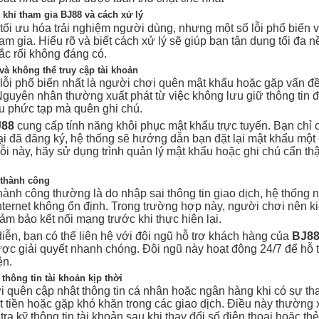
 khi tham gia BJ88 và cách xử lý
tối ưu hóa trải nghiệm người dùng, nhưng một số lỗi phổ biến v
ham gia. Hiểu rõ và biết cách xử lý sẽ giúp bạn tận dụng tối đa 
ắc rối không đáng có.
và không thể truy cập tài khoản
lỗi phổ biến nhất là người chơi quên mật khẩu hoặc gặp vấn đề
Nguyên nhân thường xuất phát từ việc không lưu giữ thông tin
u phức tạp mà quên ghi chú.
J88
cung cấp tính năng khôi phục mật khẩu trực tuyến. Bạn chỉ
ại đã đăng ký, hệ thống sẽ hướng dẫn bạn đặt lại mật khẩu mộ
lỗi này, hãy sử dụng trình quản lý mật khẩu hoặc ghi chú cẩn th
 thành công
hành công thường là do nhập sai thông tin giao dịch, hệ thống
Internet không ổn định. Trong trường hợp này, người chơi nên ki
đảm bảo kết nối mạng trước khi thực hiện lại.
diễn, bạn có thể liên hệ với đội ngũ hỗ trợ khách hàng của
BJ8
ợc giải quyết nhanh chóng. Đội ngũ này hoạt động 24/7 để hỗ 
ện.
thông tin tài khoản kịp thời
 quên cập nhật thông tin cá nhân hoặc ngân hàng khi có sự tha
út tiền hoặc gặp khó khăn trong các giao dịch. Điều này thường 
ra kỹ thông tin tài khoản sau khi thay đổi số điện thoại hoặc th