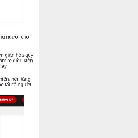
ưng người chơi
đơn giản hóa quy
ắm rõ điều kiện
này.
hiên, nền tảng
o tất cả người