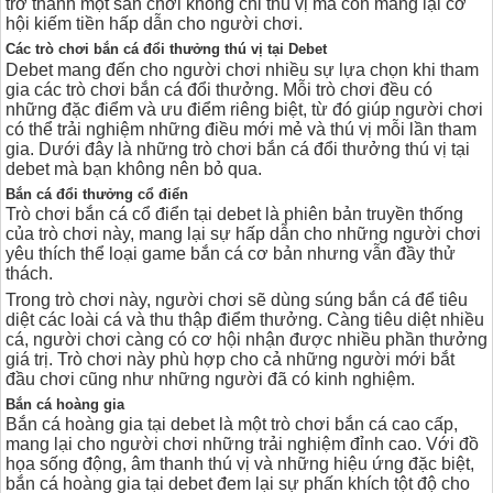
trở thành một sân chơi không chỉ thú vị mà còn mang lại cơ
hội kiếm tiền hấp dẫn cho người chơi.
Các trò chơi bắn cá đổi thưởng thú vị tại Debet
Debet mang đến cho người chơi nhiều sự lựa chọn khi tham
gia các trò chơi bắn cá đổi thưởng. Mỗi trò chơi đều có
những đặc điểm và ưu điểm riêng biệt, từ đó giúp người chơi
có thể trải nghiệm những điều mới mẻ và thú vị mỗi lần tham
gia. Dưới đây là những trò chơi bắn cá đổi thưởng thú vị tại
debet mà bạn không nên bỏ qua.
Bắn cá đổi thưởng cổ điển
Trò chơi bắn cá cổ điển tại debet là phiên bản truyền thống
của trò chơi này, mang lại sự hấp dẫn cho những người chơi
yêu thích thể loại game bắn cá cơ bản nhưng vẫn đầy thử
thách.
Trong trò chơi này, người chơi sẽ dùng súng bắn cá để tiêu
diệt các loài cá và thu thập điểm thưởng. Càng tiêu diệt nhiều
cá, người chơi càng có cơ hội nhận được nhiều phần thưởng
giá trị. Trò chơi này phù hợp cho cả những người mới bắt
đầu chơi cũng như những người đã có kinh nghiệm.
Bắn cá hoàng gia
Bắn cá hoàng gia tại debet là một trò chơi bắn cá cao cấp,
mang lại cho người chơi những trải nghiệm đỉnh cao. Với đồ
họa sống động, âm thanh thú vị và những hiệu ứng đặc biệt,
bắn cá hoàng gia tại debet đem lại sự phấn khích tột độ cho