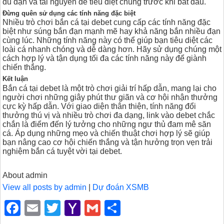
đủ đạn và tài nguyên để tiêu diệt chúng trước khi bắt đầu.
Đừng quên sử dụng các tính năng đặc biệt
Nhiều trò chơi bắn cá tại debet cung cấp các tính năng đặc
biệt như súng bắn đạn mạnh mẽ hay khả năng bắn nhiều đạn
cùng lúc. Những tính năng này có thể giúp bạn tiêu diệt các
loài cá nhanh chóng và dễ dàng hơn. Hãy sử dụng chúng một
cách hợp lý và tận dụng tối đa các tính năng này để giành
chiến thắng.
Kết luận
Bắn cá tại debet là một trò chơi giải trí hấp dẫn, mang lại cho
người chơi những giây phút thư giãn và cơ hội nhận thưởng
cực kỳ hấp dẫn. Với giao diện thân thiện, tính năng đổi
thưởng thú vị và nhiều trò chơi đa dạng, link vào debet chắc
chắn là điểm đến lý tưởng cho những ngư thủ đam mê săn
cá. Áp dụng những mẹo và chiến thuật chơi hợp lý sẽ giúp
bạn nâng cao cơ hội chiến thắng và tận hưởng trọn vẹn trải
nghiệm bắn cá tuyệt vời tại debet.
About admin
View all posts by admin
|
Dự đoán XSMB
F
E
T
Y
G
S
a
m
wi
a
m
h