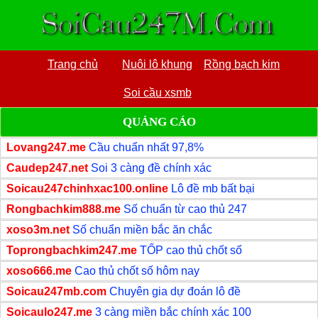
Trang chủ
Nuôi lô khung
Rồng bạch kim
Soi cầu xsmb
QUẢNG CÁO
Lovang247.me
Cầu chuẩn nhất 97,8%
Caudep247.net
Soi 3 càng đề chính xác
Soicau247chinhxac100.online
Lô đề mb bất bại
Rongbachkim888.me
Số chuẩn từ cao thủ 247
xoso3m.net
Số chuẩn miền bắc ăn chắc
Toprongbachkim247.me
TỐP cao thủ chốt số
xoso666.me
Cao thủ chốt số hôm nay
Soicau247mb.com
Chuyên gia dự đoán lô đề
Soicaulo247.me
3 càng miền bắc chính xác 100