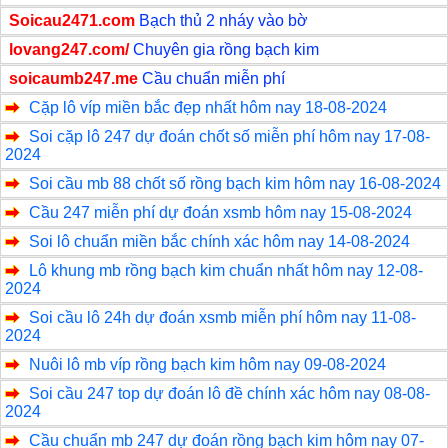
Soicau2471.com
Bạch thủ 2 nháy vào bờ
lovang247.com/
Chuyên gia rồng bạch kim
soicaumb247.me
Cầu chuẩn miễn phí
Cặp lô víp miền bắc đẹp nhất hôm nay 18-08-2024
Soi cặp lô 247 dự đoán chốt số miễn phí hôm nay 17-08-
2024
Soi cầu mb 88 chốt số rồng bạch kim hôm nay 16-08-2024
Cầu 247 miễn phí dự đoán xsmb hôm nay 15-08-2024
Soi lô chuẩn miền bắc chính xác hôm nay 14-08-2024
Lô khung mb rồng bạch kim chuẩn nhất hôm nay 12-08-
2024
Soi cầu lô 24h dự đoán xsmb miễn phí hôm nay 11-08-
2024
Nuôi lô mb víp rồng bạch kim hôm nay 09-08-2024
Soi cầu 247 top dự đoán lô đề chính xác hôm nay 08-08-
2024
Cầu chuẩn mb 247 dự đoán rồng bạch kim hôm nay 07-