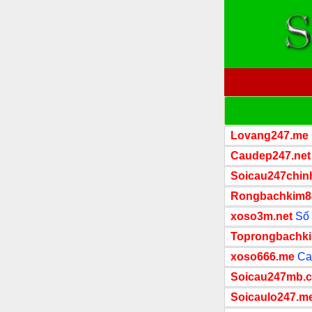
Lovang247.me
Caudep247.net
Soicau247chin
Rongbachkim8
xoso3m.net
Số 
Toprongbachk
xoso666.me
Ca
Soicau247mb.
Soicaulo247.m