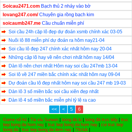
Soicau2471.com
Bạch thủ 2 nháy vào bờ
lovang247.com/
Chuyên gia rồng bạch kim
soicaumb247.me
Cầu chuẩn miễn phí
Soi cầu 24h cặp lô đẹp dự đoán xsmb chính xác 03-05
Nuôi lô 88 miễn phí dự đoán ra hôm nay21-04
Soi cầu lô đẹp 247 chính xác nhất hôm nay 20-04
Những cặp lô hay về nên chơi nhất hôm nay 14/04
Dàn lô nên chơi nhất Hôm nay soi cầu 247mb 13-04
Soi lô về 247 miền bắc chính xác nhất hôm nay 09-04
Dự đoán cầu lô đẹp nhất hôm nay soi cầu 247 mb 19-03
Dàn lô 3 số miền bắc soi cầu xiên đẹp nhất
Dàn lô 4 số miền bắc miễn phí tỷ lệ ra cao
<<
<
5
6
Game nổ hũ
|
Tài xỉu Sunwin
|
bóng đá lu
|
bóng đá trực tiếp
|
truc
tiep bong da hom nay
|
truc tiep bong da hom nay
|
coi truc tiep
bong da
|
truc tiep bong da dem nay
|
79club
|