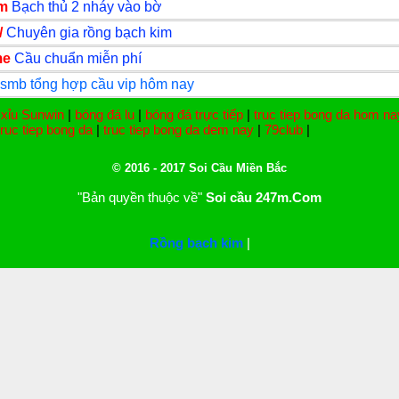
m
Bạch thủ 2 nháy vào bờ
/
Chuyên gia rồng bạch kim
me
Cầu chuẩn miễn phí
xsmb tổng hợp cầu vip hôm nay
 xỉu Sunwin
|
bóng đá lu
|
bóng đá trực tiếp
|
truc tiep bong da hom na
truc tiep bong da
|
truc tiep bong da dem nay
|
79club
|
© 2016 - 2017 Soi Cầu Miền Bắc
"Bản quyền thuộc về"
Soi cầu 247m.Com
Rồng bạch kim
|