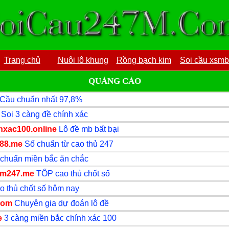
Trang chủ
Nuôi lô khung
Rồng bạch kim
Soi cầu xsmb
QUẢNG CÁO
Cầu chuẩn nhất 97,8%
Soi 3 càng đề chính xác
hxac100.online
Lô đề mb bất bại
88.me
Số chuẩn từ cao thủ 247
chuẩn miền bắc ăn chắc
im247.me
TỐP cao thủ chốt số
o thủ chốt số hôm nay
com
Chuyên gia dự đoán lô đề
e
3 càng miền bắc chính xác 100