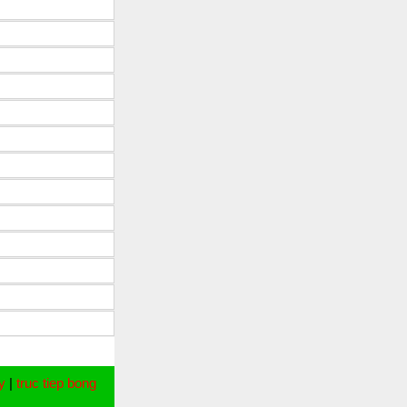
y
|
truc tiep bong