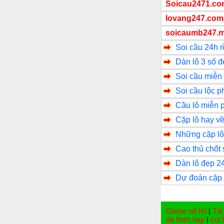
Soicau2471.co
lovang247.com
soicaumb247.
Soi cầu 24h 
Dàn lô 3 số 
Soi cầu miễn
Soi cầu lộc 
Cầu lô miễn 
Cặp lô hay về
Những cặp lô
Cao thủ chốt
Dàn lô đẹp 2
Dự đoán cặp 
Game nổ hũ
|
Tài
da hom nay
|
coi 