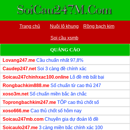
Trang chủ
Nuôi lô khung
Rồng bạch kim
Soi cầu xsmb
QUẢNG CÁO
Lovang247.me
Cầu chuẩn nhất 97,8%
Caudep247.net
Soi 3 càng đề chính xác
Soicau247chinhxac100.online
Lô đề mb bất bại
Rongbachkim888.me
Số chuẩn từ cao thủ 247
xoso3m.net
Số chuẩn miền bắc ăn chắc
Toprongbachkim247.me
TỐP cao thủ chốt số
xoso666.me
Cao thủ chốt số hôm nay
Soicau247mb.com
Chuyên gia dự đoán lô đề
Soicaulo247.me
3 càng miền bắc chính xác 100