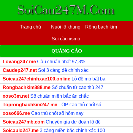
Trang chủ
Nuôi lô khung
Rồng bạch kim
Soi cầu xsmb
QUẢNG CÁO
Lovang247.me
Cầu chuẩn nhất 97,8%
Caudep247.net
Soi 3 càng đề chính xác
Soicau247chinhxac100.online
Lô đề mb bất bại
Rongbachkim888.me
Số chuẩn từ cao thủ 247
xoso3m.net
Số chuẩn miền bắc ăn chắc
Toprongbachkim247.me
TỐP cao thủ chốt số
xoso666.me
Cao thủ chốt số hôm nay
Soicau247mb.com
Chuyên gia dự đoán lô đề
Soicaulo247.me
3 càng miền bắc chính xác 100