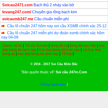
Soicau2471.com
Bạch thủ 2 nháy vào bờ
lovang247.com/
Chuyên gia rồng bạch kim
soicaumb247.me
Cầu chuẩn miễn phí
Cầu lô chuẩn 247 hôm nay soi cầu XSMB chính xác 25-12
Cầu lô chuẩn 247 miễn phí dự đoán xsmb chính xác hôm
nay 04-09
Game nổ hũ
|
Tài xỉu Sunwin
|
bóng đá lu
|
bóng đá trực tiếp
|
truc
tiep bong da hom nay
|
truc tiep bong da hom nay
|
coi truc tiep
bong da
|
truc tiep bong da dem nay
|
79club
|
© 2016 - 2017 Soi Cầu Miền Bắc
"Bản quyền thuộc về"
Soi cầu 247m.Com
Rồng bạch kim
|