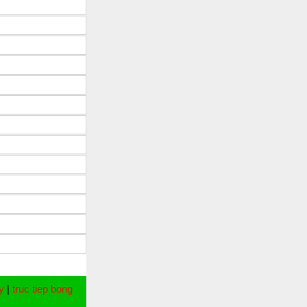
y
|
truc tiep bong