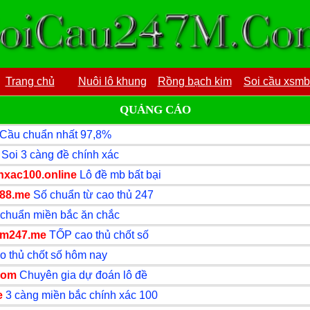
Trang chủ
Nuôi lô khung
Rồng bạch kim
Soi cầu xsmb
QUẢNG CÁO
Cầu chuẩn nhất 97,8%
Soi 3 càng đề chính xác
hxac100.online
Lô đề mb bất bại
88.me
Số chuẩn từ cao thủ 247
chuẩn miền bắc ăn chắc
im247.me
TỐP cao thủ chốt số
o thủ chốt số hôm nay
com
Chuyên gia dự đoán lô đề
e
3 càng miền bắc chính xác 100