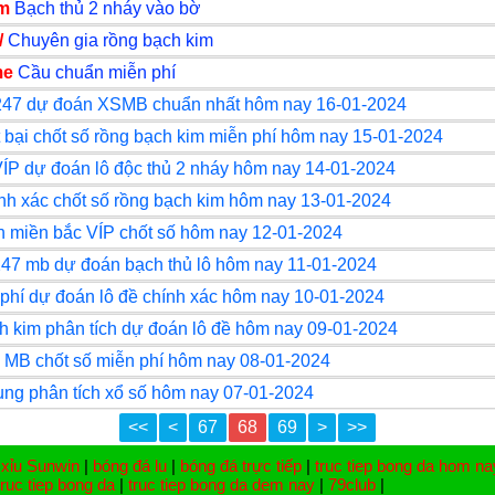
m
Bạch thủ 2 nháy vào bờ
/
Chuyên gia rồng bạch kim
me
Cầu chuẩn miễn phí
247 dự đoán XSMB chuẩn nhất hôm nay 16-01-2024
t bại chốt số rồng bạch kim miễn phí hôm nay 15-01-2024
VÍP dự đoán lô độc thủ 2 nháy hôm nay 14-01-2024
ính xác chốt số rồng bạch kim hôm nay 13-01-2024
n miền bắc VÍP chốt số hôm nay 12-01-2024
247 mb dự đoán bạch thủ lô hôm nay 11-01-2024
 phí dự đoán lô đề chính xác hôm nay 10-01-2024
h kim phân tích dự đoán lô đề hôm nay 09-01-2024
 MB chốt số miễn phí hôm nay 08-01-2024
hung phân tích xổ số hôm nay 07-01-2024
<<
<
67
68
69
>
>>
 xỉu Sunwin
|
bóng đá lu
|
bóng đá trực tiếp
|
truc tiep bong da hom na
truc tiep bong da
|
truc tiep bong da dem nay
|
79club
|