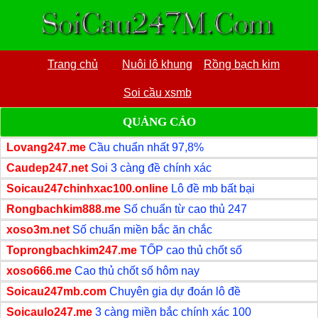
Trang chủ
Nuôi lô khung
Rồng bạch kim
Soi cầu xsmb
QUẢNG CÁO
Lovang247.me
Cầu chuẩn nhất 97,8%
Caudep247.net
Soi 3 càng đề chính xác
Soicau247chinhxac100.online
Lô đề mb bất bại
Rongbachkim888.me
Số chuẩn từ cao thủ 247
xoso3m.net
Số chuẩn miền bắc ăn chắc
Toprongbachkim247.me
TỐP cao thủ chốt số
xoso666.me
Cao thủ chốt số hôm nay
Soicau247mb.com
Chuyên gia dự đoán lô đề
Soicaulo247.me
3 càng miền bắc chính xác 100