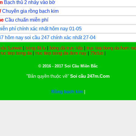
m
Bạch thủ 2 nháy vào bờ
/
Chuyên gia rồng bạch kim
me
Cầu chuẩn miễn phí
miễn phí chính xác nhất hôm nay 01-05
47 hôm nay soi cầu 247 chính xác nhất 27-04
 xỉu Sunwin
|
bóng đá lu
|
bóng đá trực tiếp
|
truc tiep bong da hom na
truc tiep bong da
|
truc tiep bong da dem nay
|
79club
|
© 2016 - 2017 Soi Cầu Miền Bắc
"Bản quyền thuộc về"
Soi cầu 247m.Com
Rồng bạch kim
|