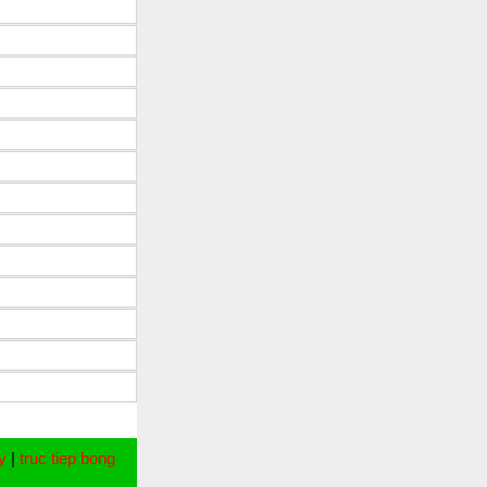
y
|
truc tiep bong