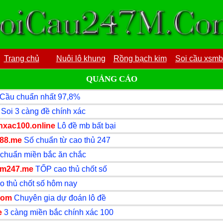
Trang chủ
Nuôi lô khung
Rồng bạch kim
Soi cầu xsmb
QUẢNG CÁO
Cầu chuẩn nhất 97,8%
Soi 3 càng đề chính xác
hxac100.online
Lô đề mb bất bại
88.me
Số chuẩn từ cao thủ 247
chuẩn miền bắc ăn chắc
im247.me
TỐP cao thủ chốt số
o thủ chốt số hôm nay
com
Chuyên gia dự đoán lô đề
e
3 càng miền bắc chính xác 100