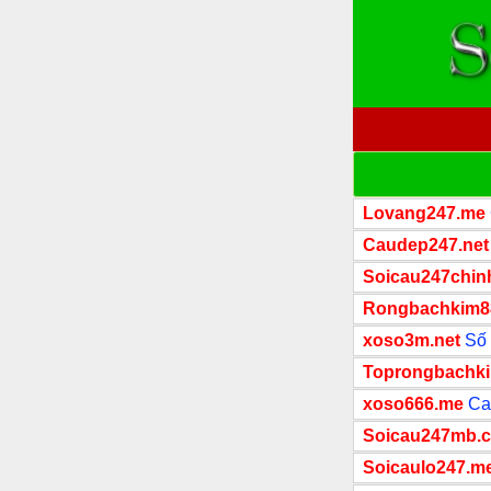
Lovang247.me
Caudep247.net
Soicau247chin
Rongbachkim8
xoso3m.net
Số 
Toprongbachk
xoso666.me
Ca
Soicau247mb.
Soicaulo247.m