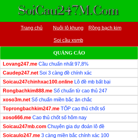
Trang chủ
Nuôi lô khung
Rồng bạch kim
Soi cầu xsmb
QUẢNG CÁO
Lovang247.me
Cầu chuẩn nhất 97,8%
Caudep247.net
Soi 3 càng đề chính xác
Soicau247chinhxac100.online
Lô đề mb bất bại
Rongbachkim888.me
Số chuẩn từ cao thủ 247
xoso3m.net
Số chuẩn miền bắc ăn chắc
Toprongbachkim247.me
TỐP cao thủ chốt số
xoso666.me
Cao thủ chốt số hôm nay
Soicau247mb.com
Chuyên gia dự đoán lô đề
Soicaulo247.me
3 càng miền bắc chính xác 100