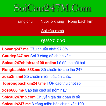
Trang chủ
Nuôi lô khung
Rồng bạch kim
Soi cầu xsmb
QUẢNG CÁO
Lovang247.me
Cầu chuẩn nhất 97,8%
Caudep247.net
Soi 3 càng đề chính xác
Soicau247chinhxac100.online
Lô đề mb bất bại
Rongbachkim888.me
Số chuẩn từ cao thủ 247
xoso3m.net
Số chuẩn miền bắc ăn chắc
Toprongbachkim247.me
TỐP cao thủ chốt số
xoso666.me
Cao thủ chốt số hôm nay
Soicau247mb.com
Chuyên gia dự đoán lô đề
Soicaulo247.me
3 càng miền bắc chính xác 100