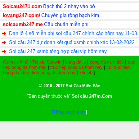
Soicau2471.com
Bạch thủ 2 nháy vào bờ
lovang247.com/
Chuyên gia rồng bạch kim
soicaumb247.me
Cầu chuẩn miễn phí
Dàn lô 4 số miễn phí soi cầu 247 chính xác hôm nay 11-08
Soi cầu 247 dự đoán kết quả xsmb chính xác 13-02-2022
Soi cầu 247 xsmb tổng hợp cầu vip hôm nay
Game nổ hũ
|
Tài xỉu Sunwin
|
bóng đá lu
|
bóng đá trực tiếp
|
truc
tiep bong da hom nay
|
truc tiep bong da hom nay
|
coi truc tiep
bong da
|
truc tiep bong da dem nay
|
79club
|
© 2016 - 2017 Soi Cầu Miền Bắc
"Bản quyền thuộc về"
Soi cầu 247m.Com
Rồng bạch kim
|