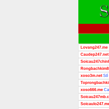
Lovang247.me
Caudep247.net
Soicau247chin
Rongbachkim8
xoso3m.net
Số 
Toprongbachk
xoso666.me
Ca
Soicau247mb.
Soicaulo247.m