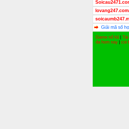
Soicau2471.co
lovang247.com
soicaumb247.
Giải mã số họ
Game nổ hũ
|
Tài
da hom nay
|
coi 