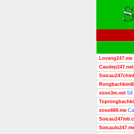
Lovang247.me
Caudep247.net
Soicau247chin
Rongbachkim8
xoso3m.net
Số 
Toprongbachk
xoso666.me
Ca
Soicau247mb.
Soicaulo247.m