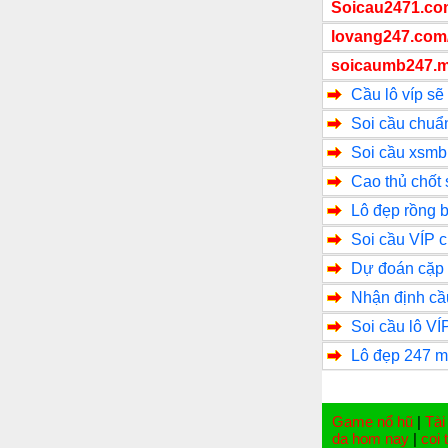
Soicau2471.co
lovang247.com
soicaumb247.
Cầu lô víp sẽ
Soi cầu chuẩ
Soi cầu xsmb
Cao thủ chốt
Lô đẹp rồng 
Soi cầu VÍP 
Dự đoán cặp 
Nhận định cầ
Soi cầu lô V
Lô đẹp 247 m
Game nổ hũ
|
Tài
da hom nay
|
coi 