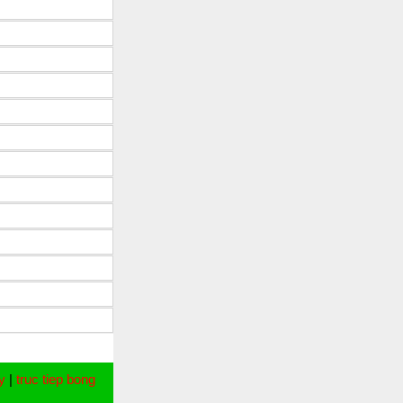
y
|
truc tiep bong