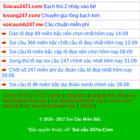
Soicau2471.com
Bạch thủ 2 nháy vào bờ
lovang247.com/
Chuyên gia rồng bạch kim
soicaumb247.me
Cầu chuẩn miễn phí
Dàn lô đẹp 99 miền bắc nên chơi nhất hôm nay 14-09
Soi cầu 366 miền bắc chốt cầu lô đẹp nhất hôm nay 12-09
Soi cầu lô miền bắc cặp lô đẹp nên chơi hôm nay 08-09
Song thủ lô vip soi cầu 247 chính xác nhất hôm nay 31-08
Chốt số 247 miễn phí dự đoán cầu lô đẹp nhất hôm nay
28-08
Soi cầu lô đề miền bắc dự đoán xsmb chính xác 26-06
Game nổ hũ
|
Tài xỉu Sunwin
|
bóng đá lu
|
bóng đá trực tiếp
|
truc
tiep bong da hom nay
|
truc tiep bong da hom nay
|
coi truc tiep
bong da
|
truc tiep bong da dem nay
|
79club
|
© 2016 - 2017 Soi Cầu Miền Bắc
"Bản quyền thuộc về"
Soi cầu 247m.Com