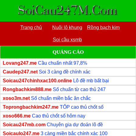
Trang chủ
Nuôi lô khung
Rồng bạch kim
Soi cầu xsmb
QUẢNG CÁO
Lovang247.me
Cầu chuẩn nhất 97,8%
Caudep247.net
Soi 3 càng đề chính xác
Soicau247chinhxac100.online
Lô đề mb bất bại
Rongbachkim888.me
Số chuẩn từ cao thủ 247
xoso3m.net
Số chuẩn miền bắc ăn chắc
Toprongbachkim247.me
TỐP cao thủ chốt số
xoso666.me
Cao thủ chốt số hôm nay
Soicau247mb.com
Chuyên gia dự đoán lô đề
Soicaulo247.me
3 càng miền bắc chính xác 100