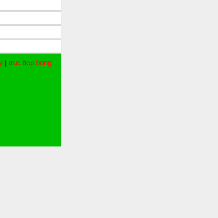
y
|
truc tiep bong