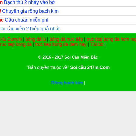
m
Bạch thủ 2 nháy vào bờ
/
Chuyên gia rồng bạch kim
me
Cầu chuẩn miễn phí
oi cầu xiên 2 hiệu quả nhất
 xỉu Sunwin
|
bóng đá lu
|
bóng đá trực tiếp
|
truc tiep bong da hom na
truc tiep bong da
|
truc tiep bong da dem nay
|
79club
|
© 2016 - 2017 Soi Cầu Miền Bắc
"Bản quyền thuộc về"
Soi cầu 247m.Com
Rồng bạch kim
|