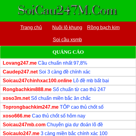
Trang chủ
Nuôi lô khung
Rồng bạch kim
Soi cầu xsmb
QUẢNG CÁO
Lovang247.me
Cầu chuẩn nhất 97,8%
Caudep247.net
Soi 3 càng đề chính xác
Soicau247chinhxac100.online
Lô đề mb bất bại
Rongbachkim888.me
Số chuẩn từ cao thủ 247
xoso3m.net
Số chuẩn miền bắc ăn chắc
Toprongbachkim247.me
TỐP cao thủ chốt số
xoso666.me
Cao thủ chốt số hôm nay
Soicau247mb.com
Chuyên gia dự đoán lô đề
Soicaulo247.me
3 càng miền bắc chính xác 100