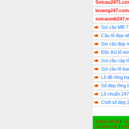
Soicau2471.co
lovang247.com
soicaumb247.
Soi cầu MB 7
Cầu lô đẹp s
Soi cầu đẹp 
Độc thủ lô wi
Soi cầu cặp 
Soi cầu lô b
Lô đề rồng b
Số đẹp rồng 
Lô chuẩn 247
Chốt số đẹp 
Game nổ hũ
|
Tài
da hom nay
|
coi 