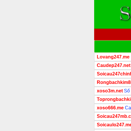
Lovang247.me
Caudep247.net
Soicau247chin
Rongbachkim8
xoso3m.net
Số 
Toprongbachk
xoso666.me
Ca
Soicau247mb.
Soicaulo247.m