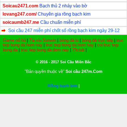
Soicau2471.com
Bạch thủ 2 nháy vào bờ
lovang247.com/
Chuyên gia rồng bạch kim
soicaumb247.me
Cầu chuẩn miễn phí
Soi cầu 247 miễn phí chốt số rồng bạch kim ngày 29-12
Game nổ hũ
|
Tài xỉu Sunwin
|
bóng đá lu
|
bóng đá trực tiếp
|
truc
tiep bong da hom nay
|
truc tiep bong da hom nay
|
coi truc tiep
bong da
|
truc tiep bong da dem nay
|
79club
|
© 2016 - 2017 Soi Cầu Miền Bắc
"Bản quyền thuộc về"
Soi cầu 247m.Com
Rồng bạch kim
|