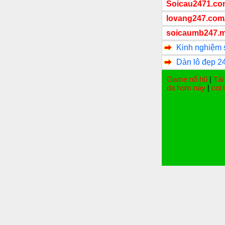
Soicau2471.co
lovang247.com
soicaumb247.
Kinh nghiệm s
Dàn lô đẹp 24
Game nổ hũ
|
Tài
da hom nay
|
coi 