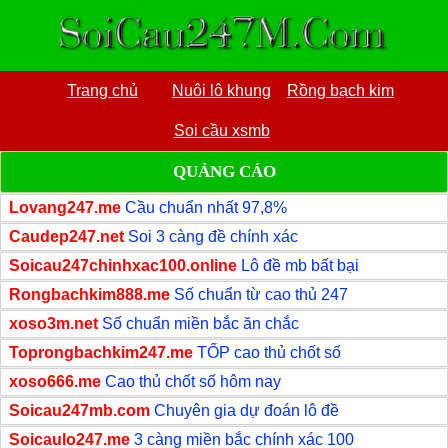
Trang chủ
Nuôi lô khung
Rồng bạch kim
Soi cầu xsmb
QUẢNG CÁO
Lovang247.me
Cầu chuẩn nhất 97,8%
Caudep247.net
Soi 3 càng đề chính xác
Soicau247chinhxac100.online
Lô đề mb bất bại
Rongbachkim888.me
Số chuẩn từ cao thủ 247
xoso3m.net
Số chuẩn miền bắc ăn chắc
Toprongbachkim247.me
TỐP cao thủ chốt số
xoso666.me
Cao thủ chốt số hôm nay
Soicau247mb.com
Chuyên gia dự đoán lô đề
Soicaulo247.me
3 càng miền bắc chính xác 100