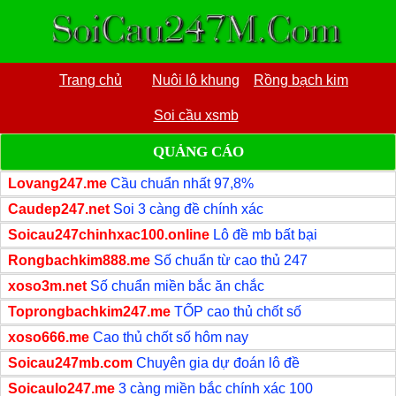
Trang chủ
Nuôi lô khung
Rồng bạch kim
Soi cầu xsmb
QUẢNG CÁO
Lovang247.me
Cầu chuẩn nhất 97,8%
Caudep247.net
Soi 3 càng đề chính xác
Soicau247chinhxac100.online
Lô đề mb bất bại
Rongbachkim888.me
Số chuẩn từ cao thủ 247
xoso3m.net
Số chuẩn miền bắc ăn chắc
Toprongbachkim247.me
TỐP cao thủ chốt số
xoso666.me
Cao thủ chốt số hôm nay
Soicau247mb.com
Chuyên gia dự đoán lô đề
Soicaulo247.me
3 càng miền bắc chính xác 100