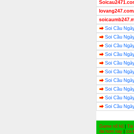
Soicau2471.co
lovang247.com
soicaumb247.
Soi Cầu Ngà
Soi Cầu Ngà
Soi Cầu Ngày
Soi Cầu Ngày
Soi Cầu Ngày
Soi Cầu Ngà
Soi Cầu Ngà
Soi Cầu Ngà
Soi Cầu Ngà
Soi Cầu Ngà
Game nổ hũ
|
Tài
da hom nay
|
coi 