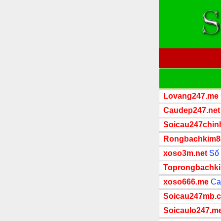
Lovang247.me
Caudep247.net
Soicau247chin
Rongbachkim8
xoso3m.net
Số 
Toprongbachk
xoso666.me
Ca
Soicau247mb.
Soicaulo247.m