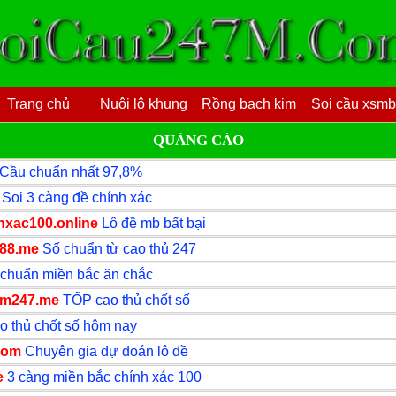
Trang chủ
Nuôi lô khung
Rồng bạch kim
Soi cầu xsmb
QUẢNG CÁO
Cầu chuẩn nhất 97,8%
Soi 3 càng đề chính xác
hxac100.online
Lô đề mb bất bại
88.me
Số chuẩn từ cao thủ 247
chuẩn miền bắc ăn chắc
im247.me
TỐP cao thủ chốt số
o thủ chốt số hôm nay
com
Chuyên gia dự đoán lô đề
e
3 càng miền bắc chính xác 100