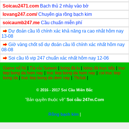
Soicau2471.com
Bạch thủ 2 nháy vào bờ
lovang247.com/
Chuyên gia rồng bạch kim
soicaumb247.me
Cầu chuẩn miễn phí
Dự đoán cầu lô chính xác khả năng ra cao nhât hôm nay
13-08
Giờ vàng chốt số dự đoán cầu lô chính xác nhất hôm nay
08-08
Soi cầu lô vip 247 chuẩn xác nhất hôm nay 12-06
Game nổ hũ
|
Tài xỉu Sunwin
|
bóng đá lu
|
bóng đá trực tiếp
|
truc
tiep bong da hom nay
|
truc tiep bong da hom nay
|
coi truc tiep
bong da
|
truc tiep bong da dem nay
|
79club
|
© 2016 - 2017 Soi Cầu Miền Bắc
"Bản quyền thuộc về"
Soi cầu 247m.Com
Rồng bạch kim
|