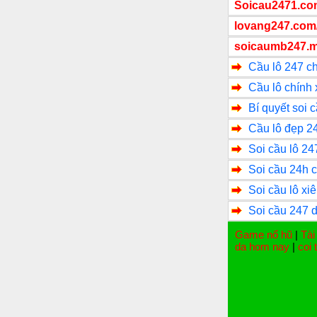
Soicau2471.co
lovang247.com
soicaumb247.
Cầu lô 247 c
Cầu lô chính
Bí quyết soi 
Cầu lô đẹp 2
Soi cầu lô 24
Soi cầu 24h 
Soi cầu lô xi
Soi cầu 247 
Game nổ hũ
|
Tài
da hom nay
|
coi 