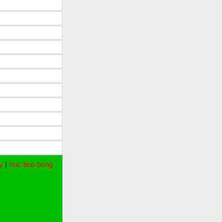
y
|
truc tiep bong