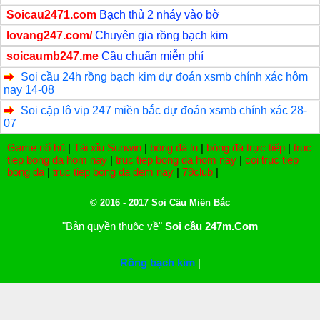
Soicau2471.com
Bạch thủ 2 nháy vào bờ
lovang247.com/
Chuyên gia rồng bạch kim
soicaumb247.me
Cầu chuẩn miễn phí
Soi cầu 24h rồng bạch kim dự đoán xsmb chính xác hôm
nay 14-08
Soi cặp lô vip 247 miền bắc dự đoán xsmb chính xác 28-
07
Game nổ hũ
|
Tài xỉu Sunwin
|
bóng đá lu
|
bóng đá trực tiếp
|
truc
tiep bong da hom nay
|
truc tiep bong da hom nay
|
coi truc tiep
bong da
|
truc tiep bong da dem nay
|
79club
|
© 2016 - 2017 Soi Cầu Miền Bắc
"Bản quyền thuộc về"
Soi cầu 247m.Com
Rồng bạch kim
|