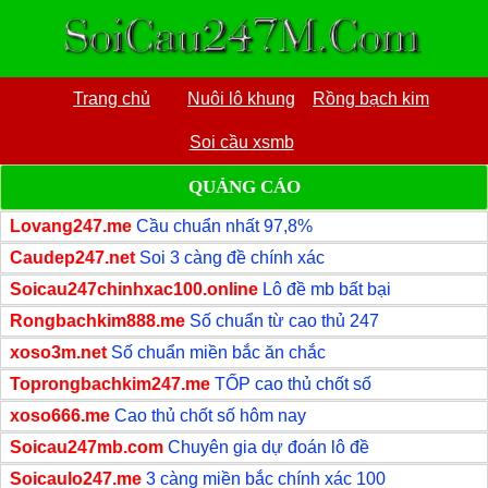
Trang chủ
Nuôi lô khung
Rồng bạch kim
Soi cầu xsmb
QUẢNG CÁO
Lovang247.me
Cầu chuẩn nhất 97,8%
Caudep247.net
Soi 3 càng đề chính xác
Soicau247chinhxac100.online
Lô đề mb bất bại
Rongbachkim888.me
Số chuẩn từ cao thủ 247
xoso3m.net
Số chuẩn miền bắc ăn chắc
Toprongbachkim247.me
TỐP cao thủ chốt số
xoso666.me
Cao thủ chốt số hôm nay
Soicau247mb.com
Chuyên gia dự đoán lô đề
Soicaulo247.me
3 càng miền bắc chính xác 100