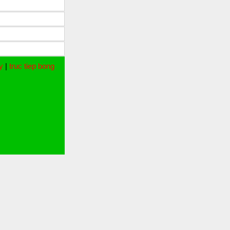
y
|
truc tiep bong