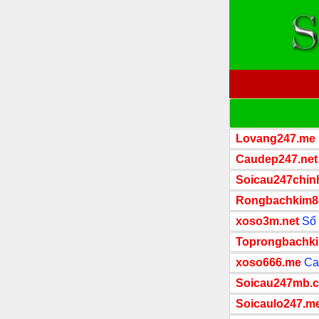
Lovang247.me
Caudep247.net
Soicau247chin
Rongbachkim8
xoso3m.net
Số 
Toprongbachk
xoso666.me
Ca
Soicau247mb.
Soicaulo247.m